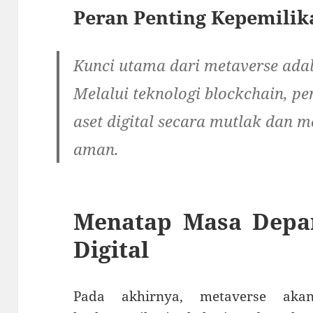
Peran Penting Kepemilika
Kunci utama dari metaverse adal
Melalui teknologi blockchain, p
aset digital secara mutlak dan 
aman.
Menatap Masa Depan
Digital
Pada akhirnya, metaverse ak