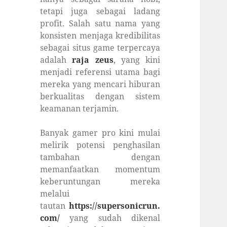
tetapi juga sebagai ladang
profit. Salah satu nama yang
konsisten menjaga kredibilitas
sebagai situs game terpercaya
adalah
raja zeus
, yang kini
menjadi referensi utama bagi
mereka yang mencari hiburan
berkualitas dengan sistem
keamanan terjamin.
Banyak gamer pro kini mulai
melirik potensi penghasilan
tambahan dengan
memanfaatkan momentum
keberuntungan mereka
melalui
tautan
https://supersonicrun.
com/
yang sudah dikenal