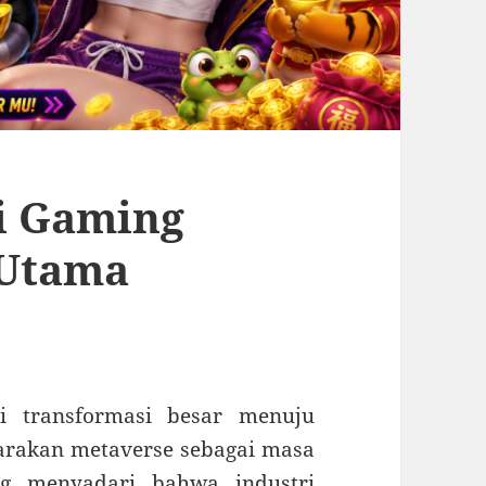
i Gaming
 Utama
i transformasi besar menuju
arakan metaverse sebagai masa
ang menyadari bahwa industri