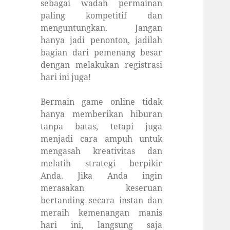
sebagai wadah permainan
paling kompetitif dan
menguntungkan. Jangan
hanya jadi penonton, jadilah
bagian dari pemenang besar
dengan melakukan registrasi
hari ini juga!
Bermain game online tidak
hanya memberikan hiburan
tanpa batas, tetapi juga
menjadi cara ampuh untuk
mengasah kreativitas dan
melatih strategi berpikir
Anda. Jika Anda ingin
merasakan keseruan
bertanding secara instan dan
meraih kemenangan manis
hari ini, langsung saja