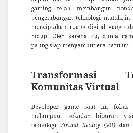
gaming telah membangun pondas
pengembangan teknologi mutakhir, 
menciptakan ruang digital yang tida
hidup. Oleh karena itu, dunia ga
paling siap menyambut era baru ini.
Transformasi T
Komunitas Virtual
Developer game saat ini fokus
melampaui sekadar hiburan vis
teknologi
Virtual Reality
(VR) da