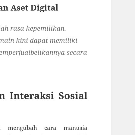
n Aset Digital
ah rasa kepemilikan.
emain kini dapat memiliki
memperjualbelikannya secara
 Interaksi Sosial
an mengubah cara manusia