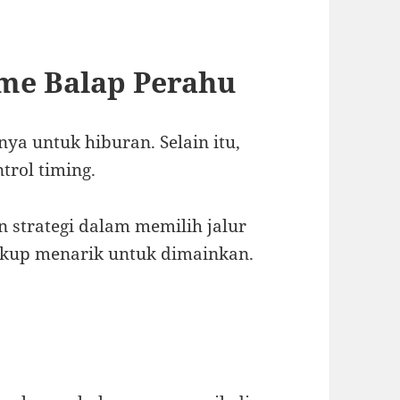
me Balap Perahu
ya untuk hiburan. Selain itu,
trol timing.
 strategi dalam memilih jalur
 cukup menarik untuk dimainkan.