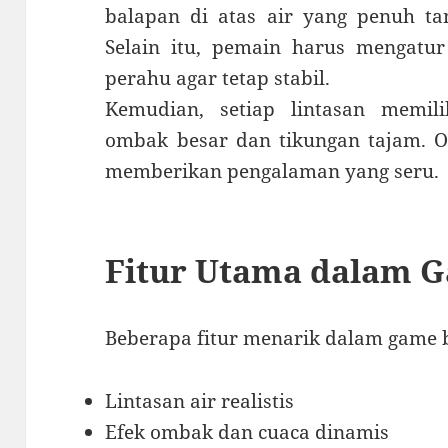
balapan di atas air yang penuh ta
Selain itu, pemain harus mengatu
perahu agar tetap stabil.
Kemudian, setiap lintasan memili
ombak besar dan tikungan tajam. Ol
memberikan pengalaman yang seru.
Fitur Utama dalam 
Beberapa fitur menarik dalam game b
Lintasan air realistis
Efek ombak dan cuaca dinamis