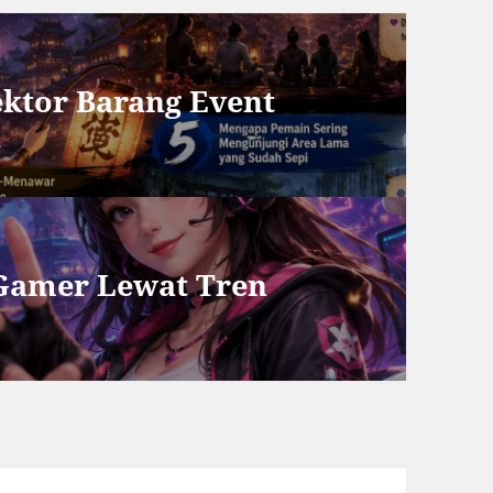
ktor Barang Event
n
Gamer Lewat Tren