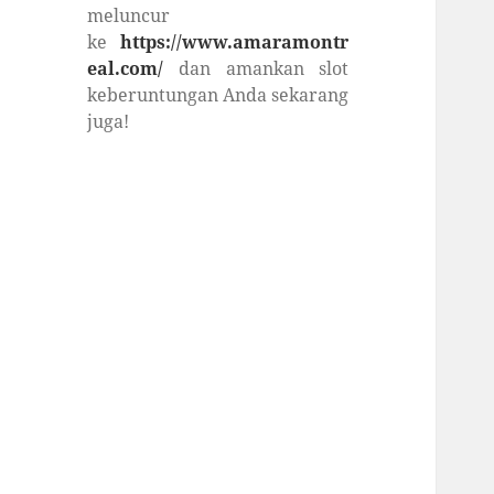
meluncur
ke
https://www.amaramontr
eal.com/
dan amankan slot
keberuntungan Anda sekarang
juga!