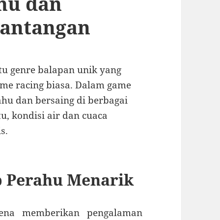
hu dan
Tantangan
tu genre balapan unik yang
me racing biasa. Dalam game
hu dan bersaing di berbagai
tu, kondisi air dan cuaca
s.
 Perahu Menarik
ena memberikan pengalaman