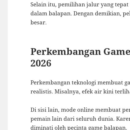
Selain itu, pemilihan jalur yang te
dalam balapan. Dengan demikian, pe
besar.
Perkembangan Game 
2026
Perkembangan teknologi membuat g
realistis. Misalnya, efek air kini terli
Di sisi lain, mode online membuat p
pemain lain dari seluruh dunia. Kare
diminati oleh pecinta game balapan.