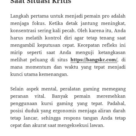
Saat Situasi Kritis
Langkah pertama untuk menjadi pemain pro adalah
menjaga fokus. Ketika detak jantung meningkat,
konsentrasi sering kali pecah. Oleh karena itu, Anda
harus melatih kontrol diri agar tetap tenang saat
mengambil keputusan cepat. Kecepatan refleks ini
mirip seperti saat Anda menguji ketangkasan
melihat peluang di situs
https://bangskc.com/
, di
mana momentum dan waktu yang tepat menjadi
kunci utama kemenangan.
Selain aspek mental, peralatan gaming memegang
peranan vital. Banyak pemain meremehkan
penggunaan kursi gaming yang tepat. Padahal,
posisi duduk yang ergonomis menjaga aliran darah
tetap lancar, sehingga respons tangan Anda tetap
cepat dan akurat saat mengeksekusi lawan.