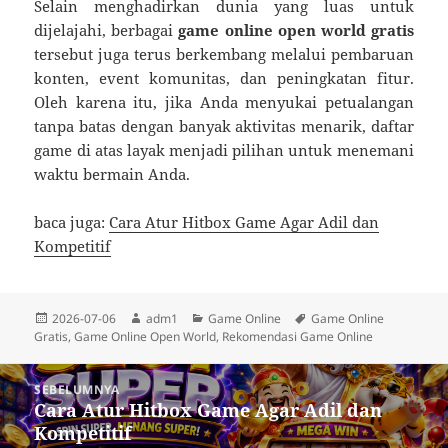
Selain menghadirkan dunia yang luas untuk
dijelajahi, berbagai
game online open world gratis
tersebut juga terus berkembang melalui pembaruan
konten, event komunitas, dan peningkatan fitur.
Oleh karena itu, jika Anda menyukai petualangan
tanpa batas dengan banyak aktivitas menarik, daftar
game di atas layak menjadi pilihan untuk menemani
waktu bermain Anda.
baca juga:
Cara Atur Hitbox Game Agar Adil dan
Kompetitif
Diposkan
Penulis
Kategori
Tag
2026-07-06
adm1
Game Online
Game Online
pada
Gratis
,
Game Online Open World
,
Rekomendasi Game Online
Navigasi
SEBELUMNYA
pos
Cara Atur Hitbox Game Agar Adil dan
Pos
Kompetitif
sebelumnya: