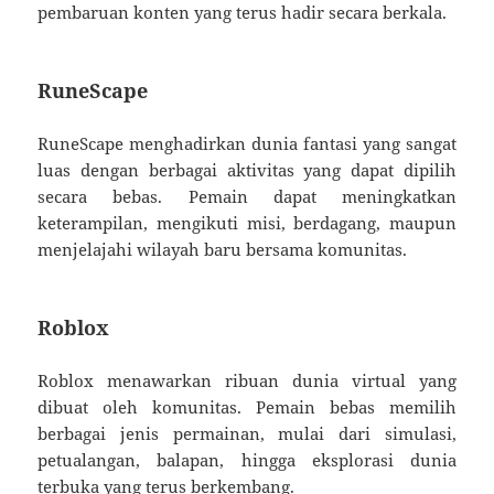
pembaruan konten yang terus hadir secara berkala.
RuneScape
RuneScape menghadirkan dunia fantasi yang sangat
luas dengan berbagai aktivitas yang dapat dipilih
secara bebas. Pemain dapat meningkatkan
keterampilan, mengikuti misi, berdagang, maupun
menjelajahi wilayah baru bersama komunitas.
Roblox
Roblox menawarkan ribuan dunia virtual yang
dibuat oleh komunitas. Pemain bebas memilih
berbagai jenis permainan, mulai dari simulasi,
petualangan, balapan, hingga eksplorasi dunia
terbuka yang terus berkembang.