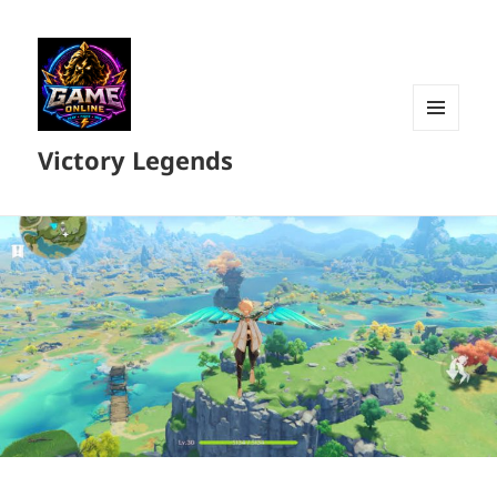
MENU
Victory Legends
DAN
WIDGET