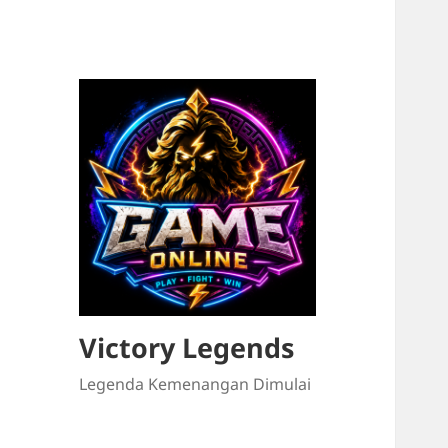
Victory Legends
Legenda Kemenangan Dimulai