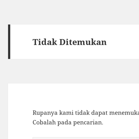
Tidak Ditemukan
Rupanya kami tidak dapat menemukan
Cobalah pada pencarian.