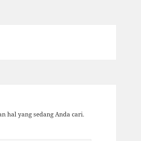
 hal yang sedang Anda cari.